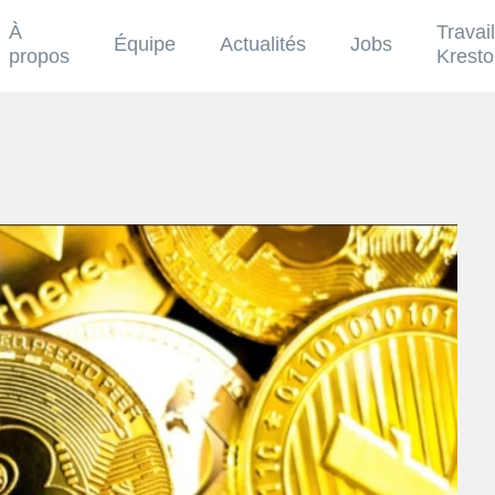
À
Travai
Équipe
Actualités
Jobs
propos
Krest