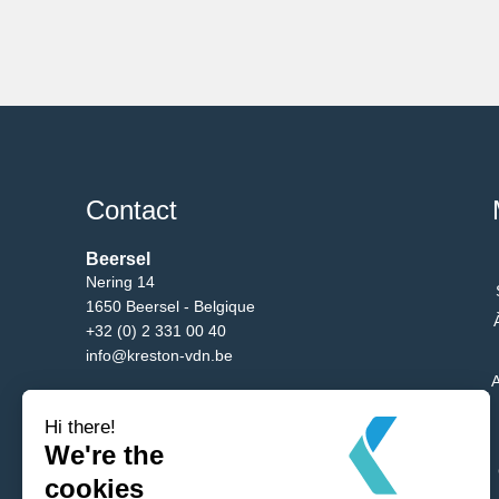
Contact
Beersel
Nering 14
1650 Beersel - Belgique
+32 (0) 2 331 00 40
info@kreston-vdn.be
A
Bruxelles
Av. du Bgm. Etienne Demunter 5/10
1090 Bruxelles - Belgique
+32 (0) 2 331 00 40
info@kreston-vdn.be