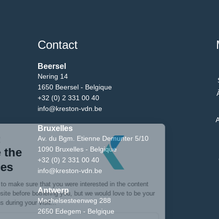
Contact
Beersel
Nering 14
1650 Beersel - Belgique
+32 (0) 2 331 00 40
info@kreston-vdn.be
A
Bruxelles
Av. du Bgm. Etienne Demunter 5/10
1090 Bruxelles - Belgique
+32 (0) 2 331 00 40
info@kreston-vdn.be
Antwerp
Mechelsesteenweg 288
2650 Edegem - Belgique