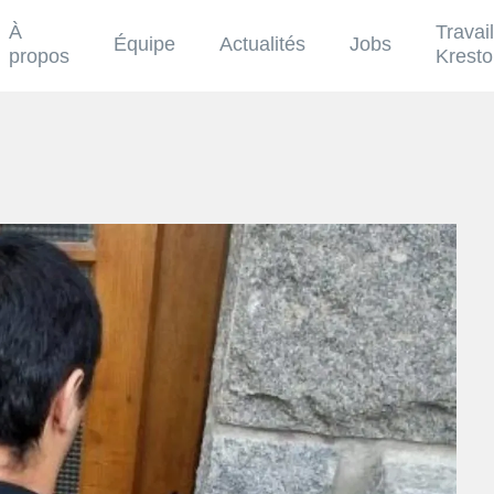
À
Travai
Équipe
Actualités
Jobs
propos
Krest