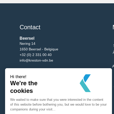
Contact
Beersel
Nering 14
1650 Beersel - Belgique
+32 (0) 2 331 00 40
info@kreston-vdn.be
A
Bruxelles
Av. du Bgm. Etienne Demunter 5/10
1090 Bruxelles - Belgique
+32 (0) 2 331 00 40
info@kreston-vdn.be
Antwerp
Mechelsesteenweg 288
2650 Edegem - Belgique