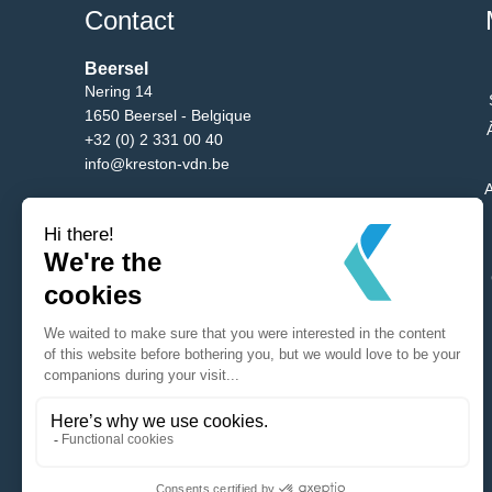
Contact
Beersel
Nering 14
1650 Beersel - Belgique
+32 (0) 2 331 00 40
info@kreston-vdn.be
A
Bruxelles
Av. du Bgm. Etienne Demunter 5/10
1090 Bruxelles - Belgique
+32 (0) 2 331 00 40
info@kreston-vdn.be
Antwerp
Mechelsesteenweg 288
2650 Edegem - Belgique
+32 (0) 2 331 00 40
info@kreston-vdn.be