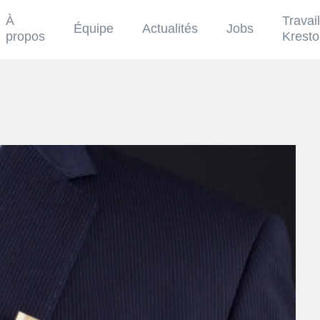
À
Travai
Équipe
Actualités
Jobs
propos
Krest