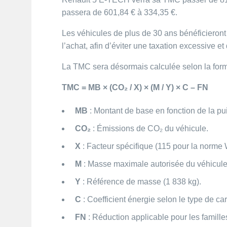
passera de 601,84 € à 334,35 €. ​
Les véhicules de plus de 30 ans bénéficieront
l’achat, afin d’éviter une taxation excessive et 
La TMC sera désormais calculée selon la formu
TMC = MB × (CO₂ / X) × (M / Y) × C – FN
MB
: Montant de base en fonction de la pu
CO₂
: Émissions de CO₂ du véhicule.​
X
: Facteur spécifique (115 pour la norme
M
: Masse maximale autorisée du véhicule.
Y
: Référence de masse (1 838 kg).​
C
: Coefficient énergie selon le type de car
FN
: Réduction applicable pour les famil