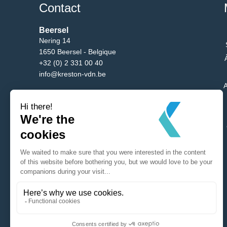
Contact
Beersel
Nering 14
1650 Beersel - Belgique
+32 (0) 2 331 00 40
info@kreston-vdn.be
A
Bruxelles
Av. du Bgm. Etienne Demunter 5/10
1090 Bruxelles - Belgique
+32 (0) 2 331 00 40
info@kreston-vdn.be
Antwerp
Mechelsesteenweg 288
2650 Edegem - Belgique
+32 (0) 2 331 00 40
info@kreston-vdn.be