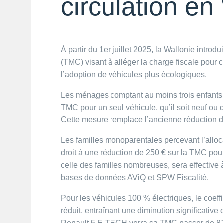
circulation en
À partir du 1er juillet 2025, la Wallonie introd
(TMC) visant à alléger la charge fiscale pour
l’adoption de véhicules plus écologiques.​
Les ménages comptant au moins trois enfants b
TMC pour un seul véhicule, qu’il soit neuf ou d
Cette mesure remplace l’ancienne réduction de 1
Les familles monoparentales percevant l’all
droit à une réduction de 250 € sur la TMC po
celle des familles nombreuses, sera effective à 
bases de données AViQ et SPW Fiscalité. ​
Pour les véhicules 100 % électriques, le coeffi
réduit, entraînant une diminution significativ
Renault 5 E-TECH verra sa TMC passer de 81,