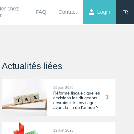
ller chez
FAQ
Contact
Login
FR
on
EN
NL
Actualités liées
19 juin 2026
Réforme fiscale : quelles
décisions les dirigeants
devraient-ils envisager
avant la fin de l’année ?
19 juin 2026