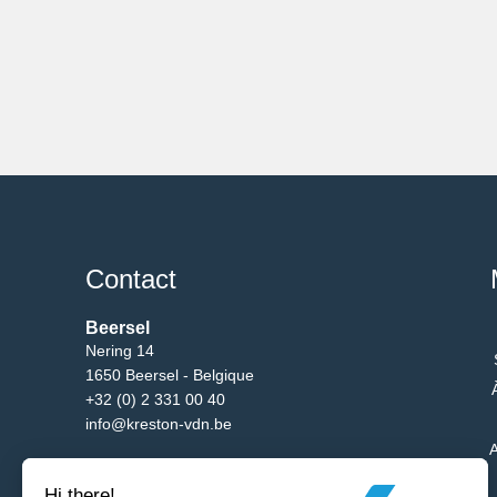
Contact
Beersel
Nering 14
1650 Beersel - Belgique
+32 (0) 2 331 00 40
info@kreston-vdn.be
A
Bruxelles
Av. du Bgm. Etienne Demunter 5/10