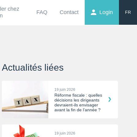
ller chez
FAQ
Contact
Login
FR
on
EN
NL
Actualités liées
19 juin 2026
Réforme fiscale : quelles
décisions les dirigeants
devraient-ils envisager
avant la fin de l’année ?
19 juin 2026