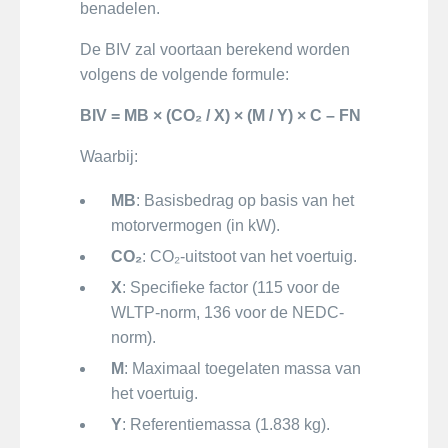
benadelen.
De BIV zal voortaan berekend worden
volgens de volgende formule:
BIV = MB × (CO₂ / X) × (M / Y) × C – FN
Waarbij:
MB
: Basisbedrag op basis van het
motorvermogen (in kW).
CO₂
: CO₂-uitstoot van het voertuig.
X
: Specifieke factor (115 voor de
WLTP-norm, 136 voor de NEDC-
norm).
M
: Maximaal toegelaten massa van
het voertuig.
Y
: Referentiemassa (1.838 kg).