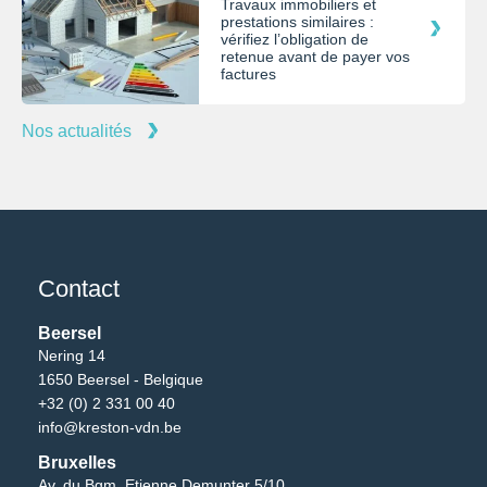
Travaux immobiliers et
prestations similaires :
vérifiez l’obligation de
retenue avant de payer vos
factures
Nos actualités
Contact
Beersel
Nering 14
1650 Beersel - Belgique
+32 (0) 2 331 00 40
info@kreston-vdn.be
Bruxelles
Av. du Bgm. Etienne Demunter 5/10