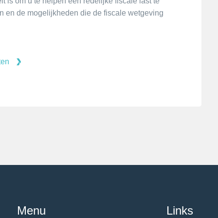
t is om u te helpen een redelijke fiscale last te
 en de mogelijkheden die de fiscale wetgeving
ten
Menu
Links