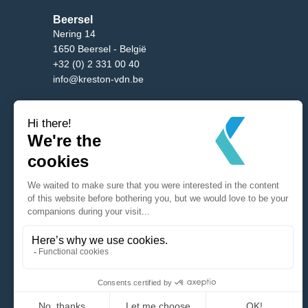
Beersel
Nering 14
1650 Beersel - België
+32 (0) 2 331 00 40
info@kreston-vdn.be
Brussel
Burgemeester Etienne Demunterlaan 5/10
1090 Brussel - België
+32 (0) 2 331 00 40
info@kreston-vdn.be
Antwerp
Mechelsesteenweg 288
B-2650 Edegem - België
+32 (0) 2 331 00 40
info@kreston-vdn.be