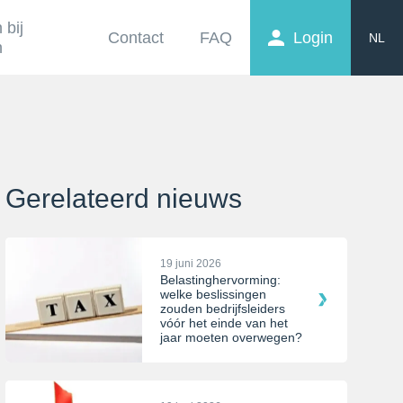
 bij
Contact
FAQ
Login
NL
n
EN
FR
Gerelateerd nieuws
19 juni 2026
Belastinghervorming:
welke beslissingen
zouden bedrijfsleiders
vóór het einde van het
jaar moeten overwegen?