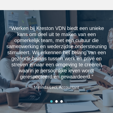
“Werken bij Kreston VDN biedt een unieke
kans om deel uit te maken van een
opmerkelijk team, met een cultuur die
samenwerking en wederzijdse ondersteuning
stimuleert. Wij erkennen het belang van een
gezonde balans tussen werk en privé en
streven ernaar een omgeving te creëren
waarin je persoonlijke leven wordt
gerespecteerd en gewaardeerd.”
Mirlinda Leci, Accountant