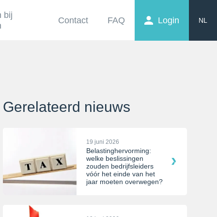
 bij
Contact
FAQ
Login
NL
n
EN
FR
Gerelateerd nieuws
19 juni 2026
Belastinghervorming:
welke beslissingen
zouden bedrijfsleiders
vóór het einde van het
jaar moeten overwegen?