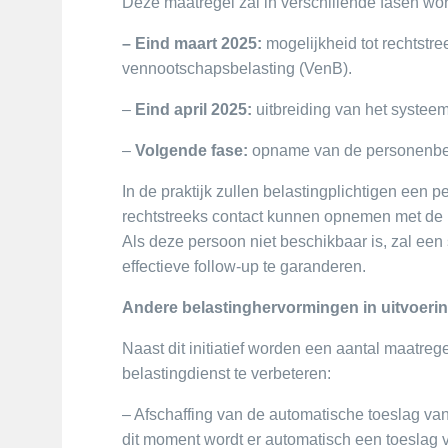
Deze maatregel zal in verschillende fasen wo
– Eind maart 2025:
mogelijkheid tot rechtstre
vennootschapsbelasting (VenB).
–
Eind april 2025:
uitbreiding van het systeem
–
Volgende fase:
opname van de personenbel
In de praktijk zullen belastingplichtigen een 
rechtstreeks contact kunnen opnemen met de p
Als deze persoon niet beschikbaar is, zal ee
effectieve follow-up te garanderen.
Andere belastinghervormingen in uitvoeri
Naast dit initiatief worden een aantal maatreg
belastingdienst te verbeteren:
– Afschaffing van de automatische toeslag va
dit moment wordt er automatisch een toeslag 