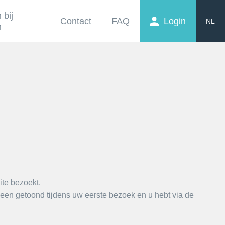
 bij
Contact
FAQ
Login
NL
n
EN
FR
ite bezoekt.
leen getoond tijdens uw eerste bezoek en u hebt via de