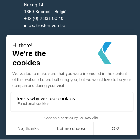
Nering 14
1650 Beersel - België
+32 (0) 2 331 00 40
info@kreston-vdn.be
Brussel
Burgemeester Etienne Demunterlaan 5/10
1090 Brussel - België
+32 (0) 2 331 00 40
info@kreston-vdn.be
Antwerp
Mechelsesteenweg 288
B-2650 Edegem - België
+32 (0) 2 331 00 40
info@kreston-vdn.be