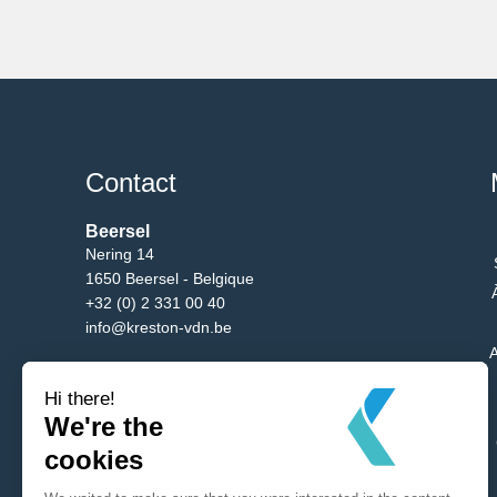
Contact
Beersel
Nering 14
1650 Beersel - Belgique
+32 (0) 2 331 00 40
info@kreston-vdn.be
A
Bruxelles
Av. du Bgm. Etienne Demunter 5/10
1090 Bruxelles - Belgique
+32 (0) 2 331 00 40
info@kreston-vdn.be