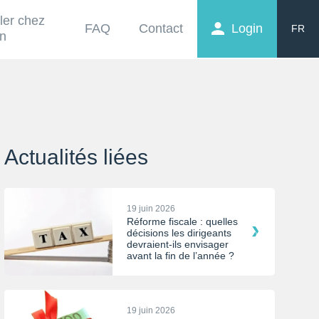
ller chez
FAQ
Contact
Login
FR
on
EN
NL
Actualités liées
19 juin 2026
Réforme fiscale : quelles
décisions les dirigeants
devraient-ils envisager
avant la fin de l’année ?
19 juin 2026