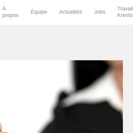
À
Travai
Équipe
Actualités
Jobs
propos
Krest