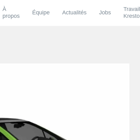
À
Travai
Équipe
Actualités
Jobs
propos
Krest