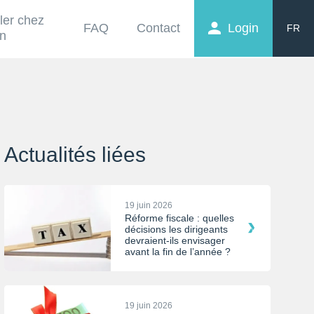
ller chez
FAQ
Contact
Login
FR
on
EN
NL
Actualités liées
19 juin 2026
Réforme fiscale : quelles
décisions les dirigeants
devraient-ils envisager
avant la fin de l’année ?
19 juin 2026