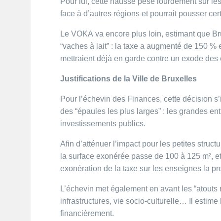
Pour lui, cette hausse pèse lourdement sur les 
face à d’autres régions et pourrait pousser cert
Le VOKA va encore plus loin, estimant que Br
“vaches à lait” : la taxe a augmenté de 150 % 
mettraient déjà en garde contre un exode des 
Justifications de la Ville de Bruxelles
Pour l’échevin des Finances, cette décision s’
des “épaules les plus larges” : les grandes en
investissements publics.
Afin d’atténuer l’impact pour les petites struc
la surface exonérée passe de 100 à 125 m², et
exonération de la taxe sur les enseignes la p
L’échevin met également en avant les “atouts 
infrastructures, vie socio-culturelle… Il estime
financièrement.