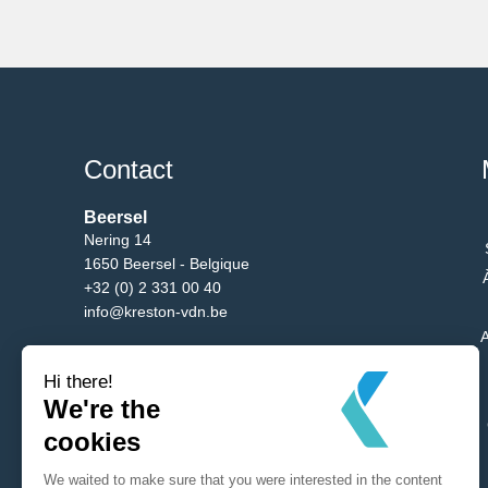
Contact
Beersel
Nering 14
1650 Beersel - Belgique
+32 (0) 2 331 00 40
info@kreston-vdn.be
A
Bruxelles
Av. du Bgm. Etienne Demunter 5/10
1090 Bruxelles - Belgique
+32 (0) 2 331 00 40
info@kreston-vdn.be