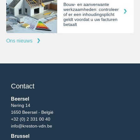
Bouw- en aanverwante
werkzaamheden: controleer
of er een inhoudingsplicht
geldt voordat u uw facturen
betaalt
Ons nieuws
Contact
Beersel
Nering 14
1650 Beersel - België
+32 (0) 2 331 00 40
info@kreston-vdn.be
Brussel