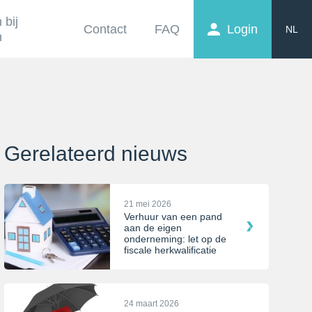
 bij
Contact
FAQ
Login
NL
n
EN
FR
Gerelateerd nieuws
21 mei 2026
Verhuur van een pand
aan de eigen
onderneming: let op de
fiscale herkwalificatie
24 maart 2026