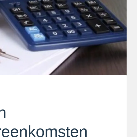
n
reenkomsten