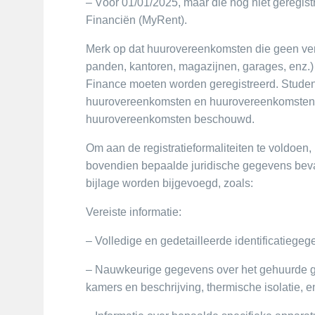
– Vóór 01/01/2025, maar die nog niet geregist
Financiën (MyRent).
Merk op dat huurovereenkomsten die geen v
panden, kantoren, magazijnen, garages, enz.) 
Finance moeten worden geregistreerd. Stude
huurovereenkomsten en huurovereenkomsten v
huurovereenkomsten beschouwd.
Om aan de registratieformaliteiten te voldoe
bovendien bepaalde juridische gegevens bev
bijlage worden bijgevoegd, zoals:
Vereiste informatie:
– Volledige en gedetailleerde identificatiege
– Nauwkeurige gegevens over het gehuurde go
kamers en beschrijving, thermische isolatie, e