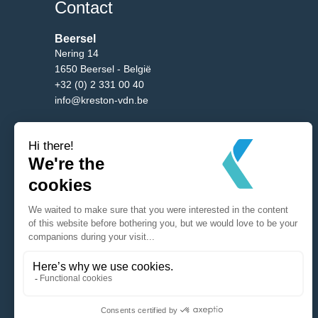
Contact
Beersel
Nering 14
1650 Beersel - België
+32 (0) 2 331 00 40
info@kreston-vdn.be
Brussel
Burgemeester Etienne Demunterlaan 5/10
1090 Brussel - België
+32 (0) 2 331 00 40
info@kreston-vdn.be
Antwerp
Mechelsesteenweg 288
B-2650 Edegem - België
+32 (0) 2 331 00 40
info@kreston-vdn.be