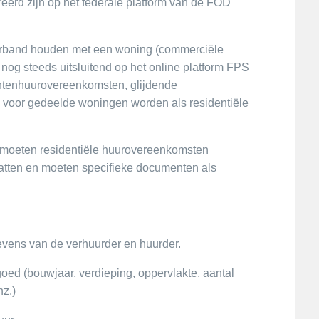
reerd zijn op het federale platform van de FOD
erband houden met een woning (commerciële
nog steeds uitsluitend op het online platform FPS
ntenhuurovereenkomsten, glijdende
oor gedeelde woningen worden als residentiële
n, moeten residentiële huurovereenkomsten
atten en moeten specifieke documenten als
gevens van de verhuurder en huurder.
ed (bouwjaar, verdieping, oppervlakte, aantal
nz.)