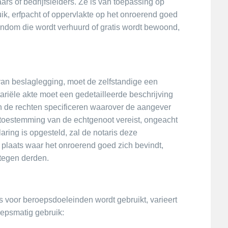
s of bedrijfsleiders. Ze is van toepassing op
ik, erfpacht of oppervlakte op het onroerend goed
gendom die wordt verhuurd of gratis wordt bewoond,
 van beslaglegging, moet de zelfstandige een
ariële akte moet een gedetailleerde beschrijving
n de rechten specificeren waarover de aangever
e toestemming van de echtgenoot vereist, ongeacht
aring is opgesteld, zal de notaris deze
e plaats waar het onroerend goed zich bevindt,
tegen derden.
 voor beroepsdoeleinden wordt gebruikt, varieert
epsmatig gebruik: