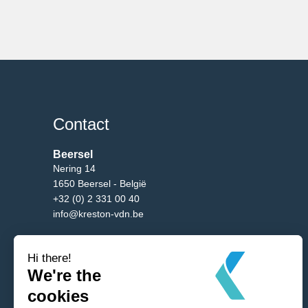
Contact
Beersel
Nering 14
1650 Beersel - België
+32 (0) 2 331 00 40
info@kreston-vdn.be
Brussel
Burgemeester Etienne Demunterlaan 5/10
1090 Brussel - België
+32 (0) 2 331 00 40
info@kreston-vdn.be