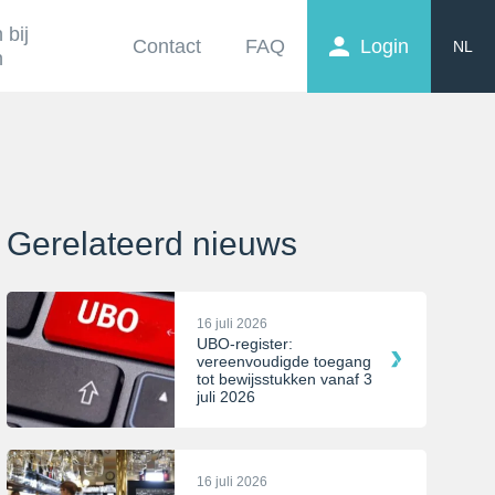
 bij
Contact
FAQ
Login
NL
n
EN
FR
Gerelateerd nieuws
16 juli 2026
UBO-register:
vereenvoudigde toegang
tot bewijsstukken vanaf 3
juli 2026
16 juli 2026