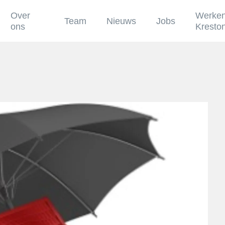
Over
Werken
Team
Nieuws
Jobs
ons
Kresto